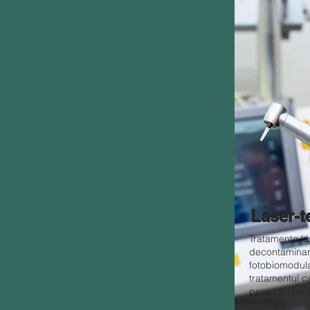
Laser-t
Tratamente la
decontaminar
fotobiomodular
tratamentul ca
parodontale și