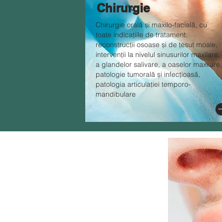
Chirurgie
Chirurgie orală și maxilo-facială, cu
toate indicațiile de tratament:
reconstrucții osoase și de țesut moale,
intervenții la nivelul sinusurilor maxilare,
a glandelor salivare, a oaselor maxilare,
patologie tumorală și infecțioasă,
patologia articulației temporo-
mandibulare