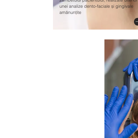
zâmbetului pacientului, realizate ulterior
unei analize dento-faciale și gingivale
amănunțite