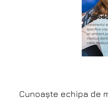
Pedodo
Tratamentul a
specifice copi
un ambient pr
medicul denti
către medicul
Cunoaște echipa de 