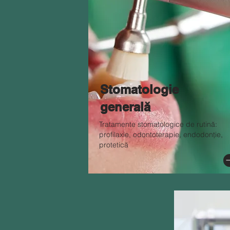
Stomatologie
generală
Tratamente stomatologice de rutină:
profilaxie, odontoterapie, endodonție,
protetică